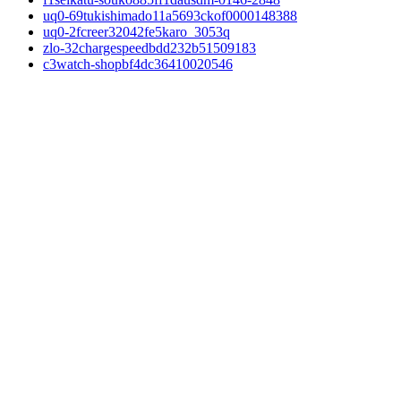
uq0-69tukishimado11a5693ckof0000148388
uq0-2fcreer32042fe5karo_3053q
zlo-32chargespeedbdd232b51509183
c3watch-shopbf4dc36410020546