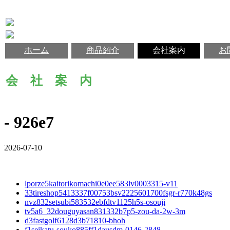
ホーム
商品紹介
会社案内
お
会 社 案 内
- 926e7
2026-07-10
lporze5kaitorikomachi0e0ee583lv0003315-v11
33tireshop5413337f00753bsv2225601700fsgr-r770k48gs
nvz832setsubi583532ebfdtv1125h5s-osouji
tv5a6_32douguyasan831332b7p5-zou-da-2w-3m
d3fastgolf6128d3b71810-bhoh
f1seikatu-souko885ff1dausdm-0146-2848