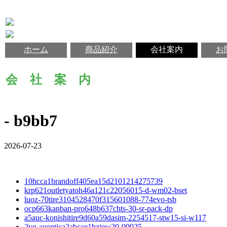
ホーム
商品紹介
会社案内
お
会 社 案 内
- b9bb7
2026-07-23
10hcca1brandoff405ea15d2101214275739
krp621outletyatoh46a121c22056015-d-wm02-bset
luoz-70tire3104528470f315601088-774evo-tsb
ocp663kanban-pro648b637chts-30-sr-pack-dp
a5auc-konishitire9d60a59dasim-2254517-stw15-si-w117
2vq-aeoptica2abcae1bzjew20-00025