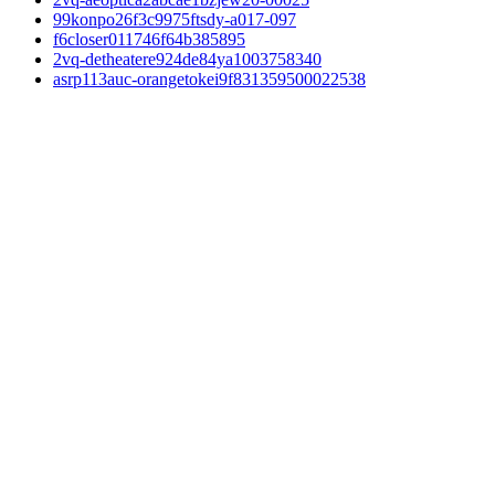
99konpo26f3c9975ftsdy-a017-097
f6closer011746f64b385895
2vq-detheatere924de84ya1003758340
asrp113auc-orangetokei9f831359500022538