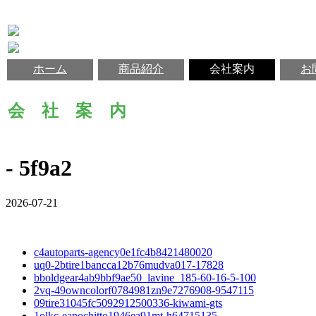
ホーム
商品紹介
会社案内
お
会 社 案 内
- 5f9a2
2026-07-21
c4autoparts-agency0e1fc4b8421480020
uq0-2btire1bancca12b76mudva017-17828
bboldgear4ab9bbf9ae50_lavine_185-60-16-5-100
2vq-49owncolorf0784981zn9e7276908-9547115
09tire31045fc5092912500336-kiwami-gts
1olkc-eapochitto1946ea91mt-h64715135