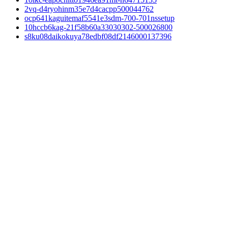
2vq-d4ryohinm35e7d4cacpp500044762
ocp641kaguitemaf5541e3sdm-700-701nssetup
10hccb6kag-21f58b60a33030302-500026800
s8ku08daikokuya78edbf08df2146000137396