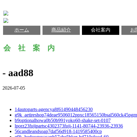
ホーム
商品紹介
会社案内
お
会 社 案 内
- aad88
2026-07-05
14autoparts-agencya8f61490448456230
g9k_aetireshop74deae9506012ppxc18565150bsal560ck45pg
b9optionalhowa0b50b991yoko60-shake-set-0107
lporz23fujipartsc4302373fuji-1141-80744-23936-23936
56candleandsoap7daf56d918-1419585400cp
g9k_bedouguyasanb57abe5bker-hd710cfood-60