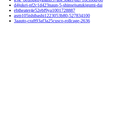
d4jukei-nf2c1d423naun-5-shinseisatukigumi-dai
ebtheater4e52ebf9ya1001728887
asrp105ishibashi1223053b80-527834100
3aauto-craft93af3a25cusco-rollcage-2636