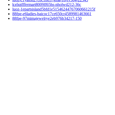
kx6qtfffermart8009ff65hs-nholwd212-36c
luoz-1epartsisland5bfd1e51546244767060661215f
88fpe-e6ladies-baicoc17ce650cr4589981463661
88fpe-97mimajewelrye2eb976b34217-150