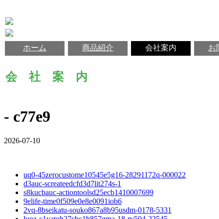
ホーム
商品紹介
会社案内
お
会 社 案 内
- c77e9
2026-07-10
uq0-45zerocustome10545e5g16-28291172q-000022
d3auc-screateedcfd3d7lit274s-1
s8kucbauc-actiontoolsd25ecb1410007699
9elife-time0f509e0e8e0091iob6
2vq-8bseikatu-souko867a8b95usdm-0178-5331
luoz-c1yatoh27cbc1b857gma-18-rv504-22545