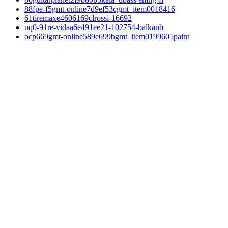
88fpe-f5gmt-online7d9ef53cgmt_item0018416
61tiremaxe4606169clrossi-16692
uq0-91re-vidaa6e491ee21-102754-balkanb
ocp669gmt-online589e699bgmt_item0199605paint