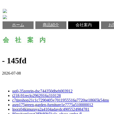
ホーム
商品紹介
会社案内
お
会 社 案 内
- 145fd
2026-07-08
uq0-35zenrin-dsc744350dbeh003912
t218-91reclo2962916a310128
c7tireshop21c1c7290405v7011955516a7720se18665k54ms
asrp175green-garden-furniture1e7775a510000012
lporz04kimuraya2a4104adavdc4905524984781
80guitarplanet2f9b80b5kala_ubass-smhg-fl