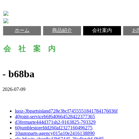
ホーム
商品紹介
会社案内
お
会 社 案 内
- b68ba
2026-07-09
luoz-3bpartsisland728e3bcf7455551841784176036f
40joint-serviceb6f640664528422377365
d3fermarte444d371sh2-9163825-793329
60jumblestorefdd260af2327160496275
10autoparts-agency015a10e2416138890
zlo-b6asty-shop8c43b67445-26sdlutabf-0b85