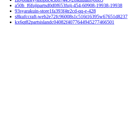
a50h_f6fujipartsd0d0f653fuji-454-60908-19938-19938
93syarakuin-store1fa393f4tr2cd-qq-e-428
s8kufccraft-web2e72fc96008s1c516t16395w67651d8237
kx6qt82partsislandc04082f4077644945277466501